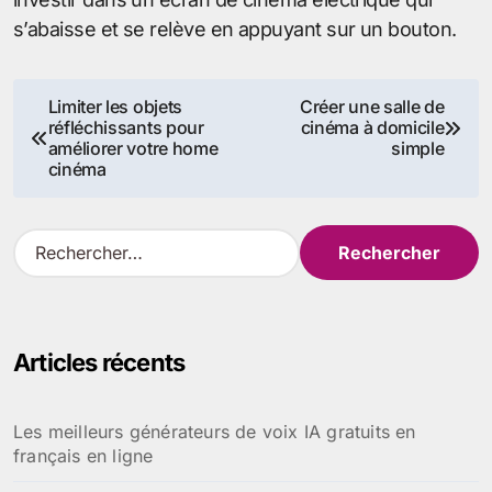
s’abaisse et se relève en appuyant sur un bouton.
Navigation
Limiter les objets
Créer une salle de
réfléchissants pour
cinéma à domicile
de
améliorer votre home
simple
cinéma
l’article
R
e
c
h
e
Articles récents
r
c
h
Les meilleurs générateurs de voix IA gratuits en
e
français en ligne
r