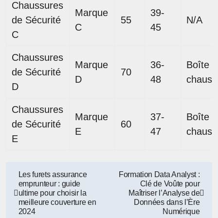
Chaussures
Marque
39-
de Sécurité
55
N/A
C
45
C
Chaussures
Marque
36-
Boîte à
de Sécurité
70
D
48
chauss
D
Chaussures
Marque
37-
Boîte à
de Sécurité
60
E
47
chauss
E
Navigation
Les furets assurance
Formation Data Analyst :
emprunteur : guide
Clé de Voûte pour
de
ultime pour choisir la
Maîtriser l’Analyse de
meilleure couverture en
Données dans l’Ère
l’article
2024
Numérique