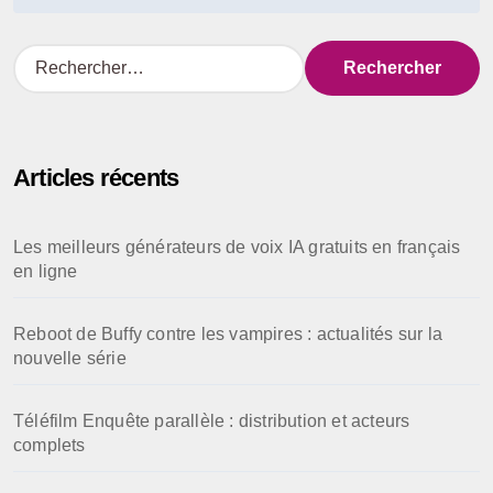
R
e
c
h
e
Articles récents
r
c
h
Les meilleurs générateurs de voix IA gratuits en français
e
en ligne
r
:
Reboot de Buffy contre les vampires : actualités sur la
nouvelle série
Téléfilm Enquête parallèle : distribution et acteurs
complets