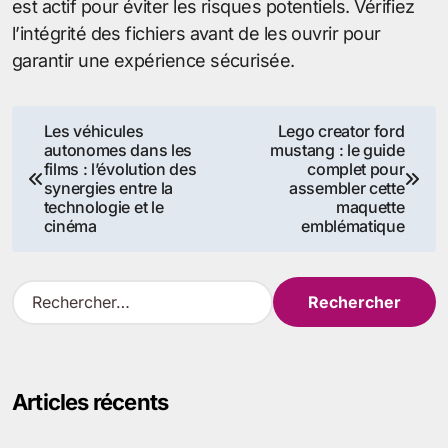
est actif pour éviter les risques potentiels. Vérifiez
l’intégrité des fichiers avant de les ouvrir pour
garantir une expérience sécurisée.
Navigation
Les véhicules
Lego creator ford
autonomes dans les
mustang : le guide
de
films : l’évolution des
complet pour
synergies entre la
assembler cette
l’article
technologie et le
maquette
cinéma
emblématique
R
e
c
h
e
Articles récents
r
c
h