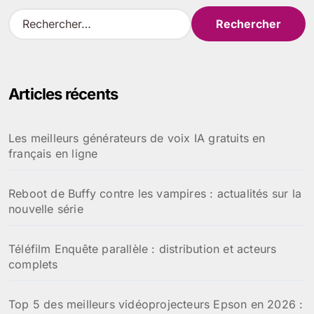
l’article
R
e
c
h
e
Articles récents
r
c
h
Les meilleurs générateurs de voix IA gratuits en
e
français en ligne
r
:
Reboot de Buffy contre les vampires : actualités sur la
nouvelle série
Téléfilm Enquête parallèle : distribution et acteurs
complets
Top 5 des meilleurs vidéoprojecteurs Epson en 2026 :