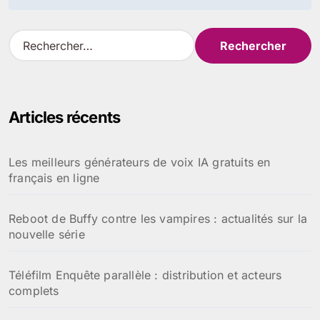
l’article
R
e
c
h
e
Articles récents
r
c
h
Les meilleurs générateurs de voix IA gratuits en
e
français en ligne
r
:
Reboot de Buffy contre les vampires : actualités sur la
nouvelle série
Téléfilm Enquête parallèle : distribution et acteurs
complets