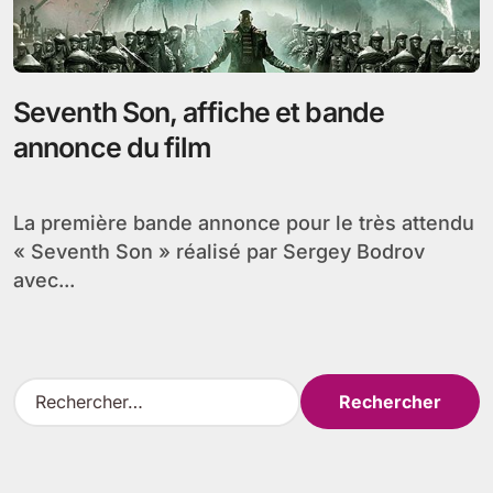
Seventh Son, affiche et bande
annonce du film
La première bande annonce pour le très attendu
« Seventh Son » réalisé par Sergey Bodrov
avec...
R
e
c
h
e