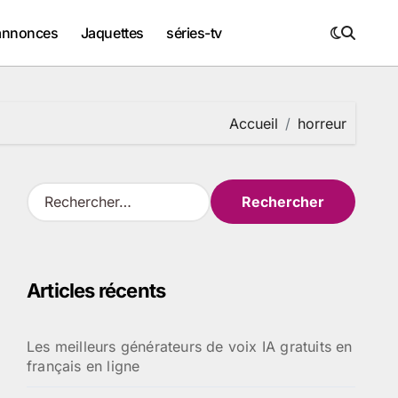
annonces
Jaquettes
séries-tv
Accueil
horreur
R
e
c
h
e
Articles récents
r
c
h
Les meilleurs générateurs de voix IA gratuits en
e
français en ligne
r