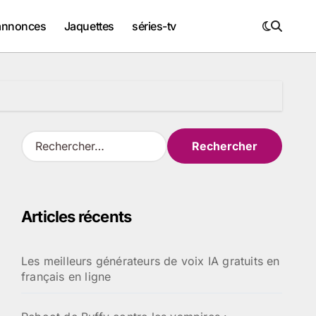
annonces
Jaquettes
séries-tv
R
e
c
h
e
Articles récents
r
c
h
Les meilleurs générateurs de voix IA gratuits en
e
français en ligne
r
: