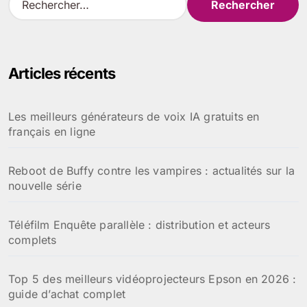
e
c
h
e
Articles récents
r
c
h
Les meilleurs générateurs de voix IA gratuits en
e
français en ligne
r
:
Reboot de Buffy contre les vampires : actualités sur la
nouvelle série
Téléfilm Enquête parallèle : distribution et acteurs
complets
Top 5 des meilleurs vidéoprojecteurs Epson en 2026 :
guide d’achat complet