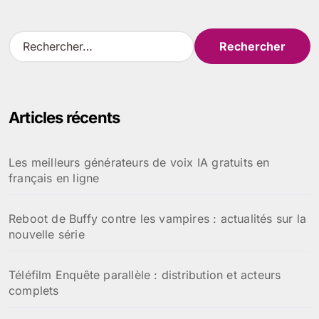
R
e
c
h
e
Articles récents
r
c
h
Les meilleurs générateurs de voix IA gratuits en
e
français en ligne
r
:
Reboot de Buffy contre les vampires : actualités sur la
nouvelle série
Téléfilm Enquête parallèle : distribution et acteurs
complets