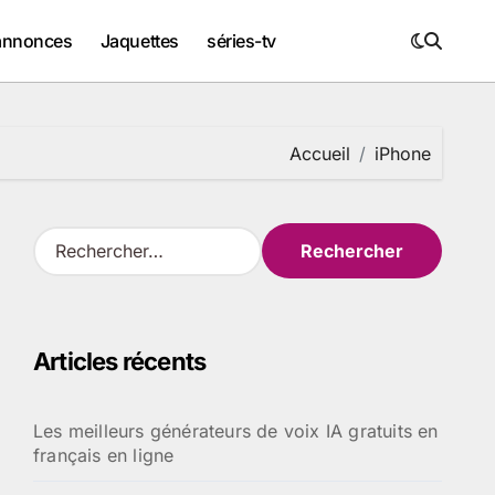
annonces
Jaquettes
séries-tv
Accueil
iPhone
R
e
c
h
e
Articles récents
r
c
h
Les meilleurs générateurs de voix IA gratuits en
e
français en ligne
r