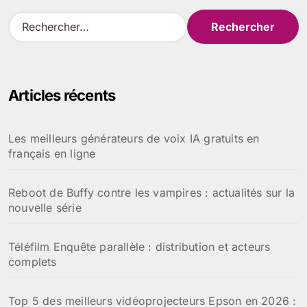
R
e
c
h
e
Articles récents
r
c
h
Les meilleurs générateurs de voix IA gratuits en
e
français en ligne
r
:
Reboot de Buffy contre les vampires : actualités sur la
nouvelle série
Téléfilm Enquête parallèle : distribution et acteurs
complets
Top 5 des meilleurs vidéoprojecteurs Epson en 2026 :