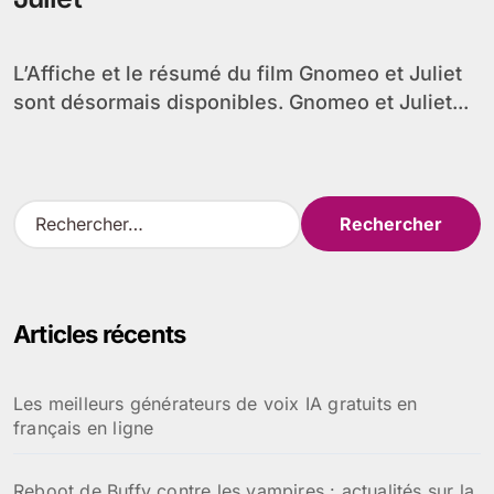
L’Affiche et le résumé du film Gnomeo et Juliet
sont désormais disponibles. Gnomeo et Juliet...
R
e
c
h
e
Articles récents
r
c
h
Les meilleurs générateurs de voix IA gratuits en
e
français en ligne
r
:
Reboot de Buffy contre les vampires : actualités sur la