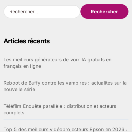
R
e
c
h
e
Articles récents
r
c
h
Les meilleurs générateurs de voix IA gratuits en
e
français en ligne
r
:
Reboot de Buffy contre les vampires : actualités sur la
nouvelle série
Téléfilm Enquête parallèle : distribution et acteurs
complets
Top 5 des meilleurs vidéoprojecteurs Epson en 2026 :