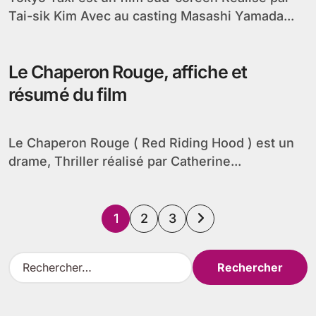
Tai-sik Kim Avec au casting Masashi Yamada...
Le Chaperon Rouge, affiche et
résumé du film
Le Chaperon Rouge ( Red Riding Hood ) est un
drame, Thriller réalisé par Catherine...
Pagination
1
2
3
des
R
e
publications
c
h