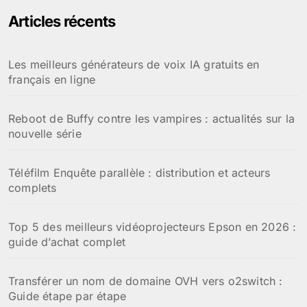
e
Articles récents
r
c
h
Les meilleurs générateurs de voix IA gratuits en
e
français en ligne
r
:
Reboot de Buffy contre les vampires : actualités sur la
nouvelle série
Téléfilm Enquête parallèle : distribution et acteurs
complets
Top 5 des meilleurs vidéoprojecteurs Epson en 2026 :
guide d’achat complet
Transférer un nom de domaine OVH vers o2switch :
Guide étape par étape