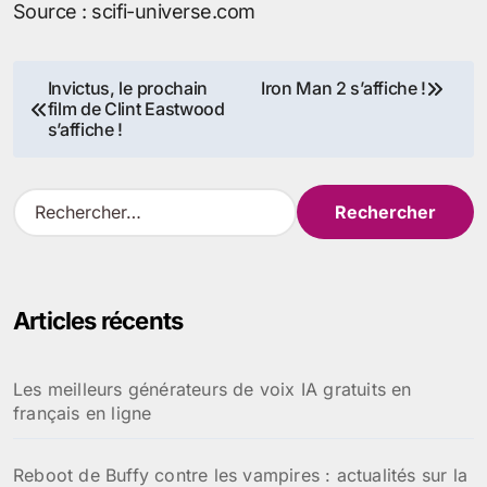
Source : scifi-universe.com
Navigation
Invictus, le prochain
Iron Man 2 s’affiche !
film de Clint Eastwood
de
s’affiche !
l’article
R
e
c
h
e
Articles récents
r
c
h
Les meilleurs générateurs de voix IA gratuits en
e
français en ligne
r
:
Reboot de Buffy contre les vampires : actualités sur la