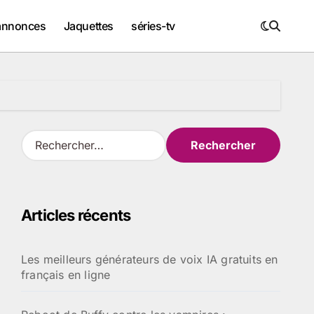
annonces
Jaquettes
séries-tv
R
e
c
h
e
Articles récents
r
c
h
Les meilleurs générateurs de voix IA gratuits en
e
français en ligne
r
: