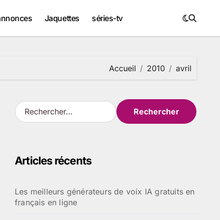
annonces
Jaquettes
séries-tv
Accueil
2010
avril
R
e
c
h
e
Articles récents
r
c
h
Les meilleurs générateurs de voix IA gratuits en
e
français en ligne
r